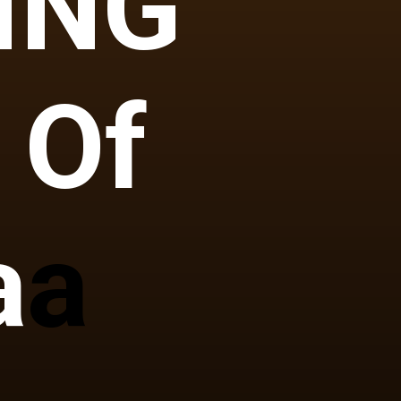
ING
 Of
a
a