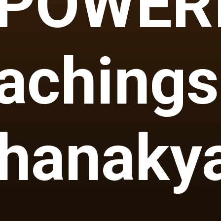
POWER
achings
hanaky